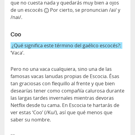
que no cuesta nada y quedarás muy bien a ojos
de un escocés
Por cierto, se pronuncian /ai/ y
/nai/.
Coo
¿Qué significa este término del gaélico escocés?:
‘Vaca’.
Pero no una vaca cualquiera, sino una de las
famosas vacas lanudas propias de Escocia. Ésas
tan graciosas con flequillo al frente y que bien
desearías tener como compañía calurosa durante
las largas tardes invernales mientras devoras
Netflix desde tu cama. En Escocia te hartarás de
ver estas ‘Coo’ (/Ku/), así que qué menos que
saber su nombre.