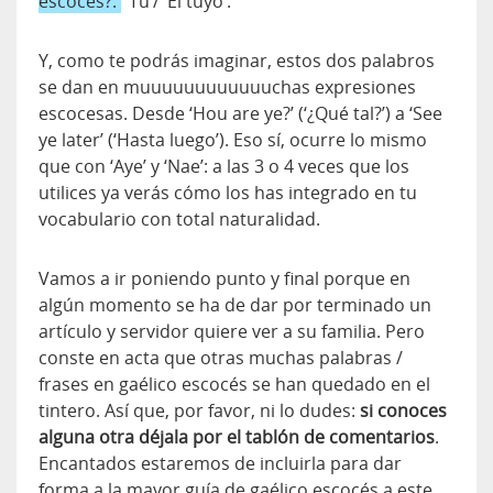
escocés?:
‘Tú’/ ‘El tuyo’.
Y, como te podrás imaginar, estos dos palabros
se dan en muuuuuuuuuuuuchas expresiones
escocesas. Desde ‘Hou are ye?’ (‘¿Qué tal?’) a ‘See
ye later’ (‘Hasta luego’). Eso sí, ocurre lo mismo
que con ‘Aye’ y ‘Nae’: a las 3 o 4 veces que los
utilices ya verás cómo los has integrado en tu
vocabulario con total naturalidad.
Vamos a ir poniendo punto y final porque en
algún momento se ha de dar por terminado un
artículo y servidor quiere ver a su familia. Pero
conste en acta que otras muchas palabras /
frases en gaélico escocés se han quedado en el
tintero. Así que, por favor, ni lo dudes:
si conoces
alguna otra déjala por el tablón de comentarios
.
Encantados estaremos de incluirla para dar
forma a la mayor guía de gaélico escocés a este