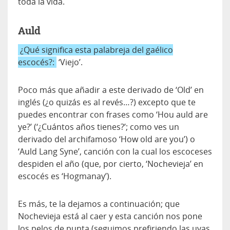
toda la vida.
Auld
¿Qué significa esta palabreja del gaélico
escocés?:
‘Viejo’.
Poco más que añadir a este derivado de ‘Old’ en
inglés (¿o quizás es al revés…?) excepto que te
puedes encontrar con frases como ‘Hou auld are
ye?’ (‘¿Cuántos años tienes?’; como ves un
derivado del archifamoso ‘How old are you’) o
‘Auld Lang Syne’, canción con la cual los escoceses
despiden el año (que, por cierto, ‘Nochevieja’ en
escocés es ‘Hogmanay’).
Es más, te la dejamos a continuación; que
Nochevieja está al caer y esta canción nos pone
los pelos de punta (seguimos prefiriendo las uvas,