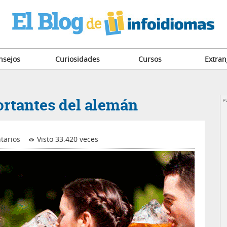
nsejos
Curiosidades
Cursos
Extran
rtantes del alemán
Pu
tarios
Visto 33.420 veces