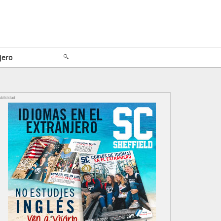
jero
blicidad