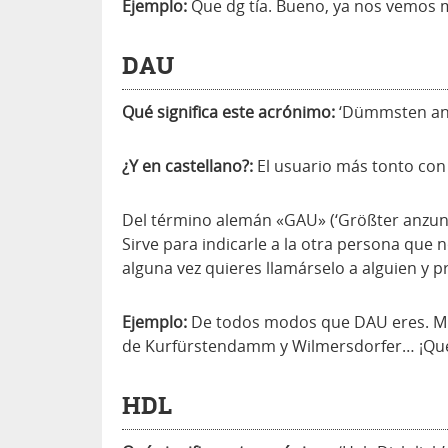
Ejemplo:
Que dg tía. Bueno, ya nos vemos 
DAU
Qué significa este acrónimo:
‘Dümmsten an
¿Y en castellano?:
El usuario más tonto con 
Del término alemán «GAU» (‘Größter anzune
Sirve para indicarle a la otra persona que n
alguna vez quieres llamárselo a alguien y 
Ejemplo:
De todos modos que DAU eres. Mir
de Kurfürstendamm y Wilmersdorfer… ¡Qué 
HDL