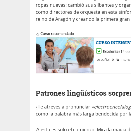
ropas nuevas: cambió sus silbantes y orga
como directores de orquesta en esta sinfoní
reino de Aragón y creando la primera gran 
Curso recomendado
CURSO INTENSIV
Excelente
(14 opi
español
Intens
Patrones lingüísticos sorpr
¿Te atreves a pronunciar
«electroencefalog
como la palabra más larga bendecida por l
¡Y esto es solo el comienzo! Mira la magia 