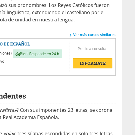
nizó sus pronombres. Los Reyes Católicos fueron
a lingüística, extendiendo el castellano por el
ola de unidad en nuestra lengua.
Ver más cursos similares
O DE ESPAÑOL
Precio a consultar
niones)
¡Bien! Responde en 24 h.
ivo
INFÓRMATE
endentes
rafista»
? Con sus imponentes 23 letras, se corona
a Real Academia Española.
de
«oía»
: tres sílabas escondidas en solo tres letras,