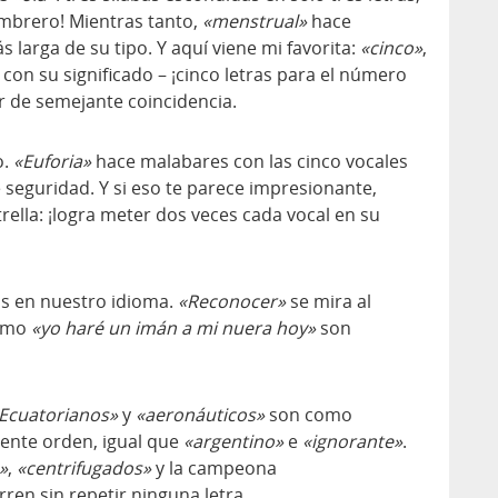
brero! Mientras tanto,
«menstrual»
hace
 larga de su tipo. Y aquí viene mi favorita:
«cinco»
,
 con su significado – ¡cinco letras para el número
 de semejante coincidencia.
o.
«Euforia»
hace malabares con las cinco vocales
eguridad. Y si eso te parece impresionante,
rella: ¡logra meter dos veces cada vocal en su
s en nuestro idioma.
«Reconocer»
se mira al
como
«yo haré un imán a mi nuera hoy»
son
Ecuatorianos»
y
«aeronáuticos»
son como
ente orden, igual que
«argentino»
e
«ignorante»
.
»
,
«centrifugados»
y la campeona
ren sin repetir ninguna letra.