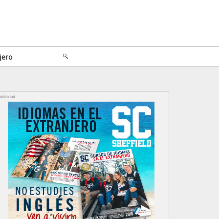
jero
blicidad