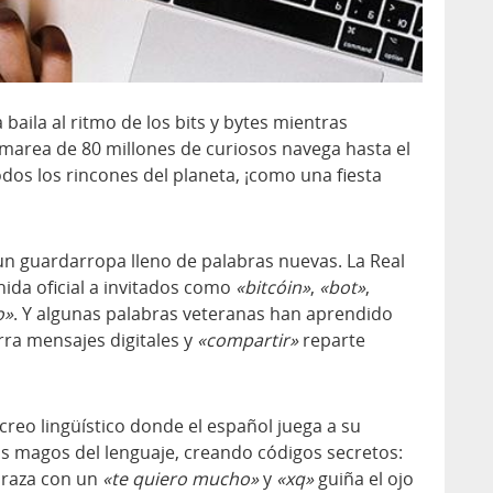
baila al ritmo de los bits y bytes mientras
 marea de 80 millones de curiosos navega hasta el
dos los rincones del planeta, ¡como una fiesta
 un guardarropa lleno de palabras nuevas. La Real
ida oficial a invitados como
«bitcóin»
,
«bot»
,
o»
. Y algunas palabras veteranas han aprendido
ra mensajes digitales y
«compartir»
reparte
creo lingüístico donde el español juega a su
 magos del lenguaje, creando códigos secretos:
raza con un
«te quiero mucho»
y
«xq»
guiña el ojo