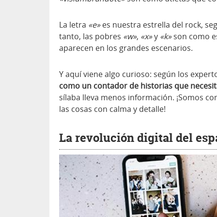
La letra
«e»
es nuestra estrella del rock, se
tanto, las pobres
«w»
,
«x»
y
«k»
son como es
aparecen en los grandes escenarios.
Y aquí viene algo curioso: según los expert
como un contador de historias que necesi
sílaba lleva menos información. ¡Somos co
las cosas con calma y detalle!
La revolución digital del es