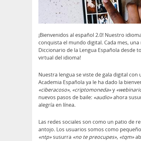
¡Bienvenidos al español 2.0! Nuestro idioma 
conquista el mundo digital. Cada mes, una
Diccionario de la Lengua Española desde to
virtual del idioma!
Nuestra lengua se viste de gala digital con
Academia Española ya le ha dado la bienven
«ciberacoso»
,
«criptomoneda»
y
«webinari
nuevos pasos de baile:
«audio»
ahora susur
alegría en línea.
Las redes sociales son como un patio de re
antojo. Los usuarios somos como pequeños
«ntp»
susurra
«no te preocupes»
,
«tqm»
ab