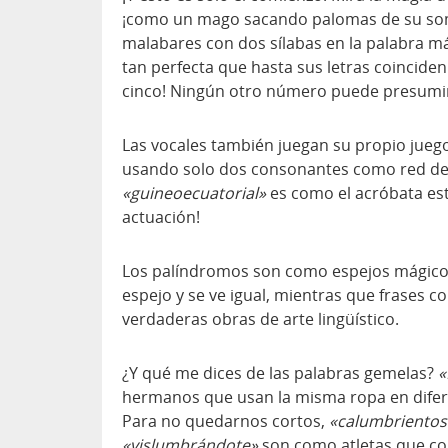
¡como un mago sacando palomas de su som
malabares con dos sílabas en la palabra más
tan perfecta que hasta sus letras coinciden
cinco! Ningún otro número puede presumir
Las vocales también juegan su propio jueg
usando solo dos consonantes como red de s
«guineoecuatorial»
es como el acróbata est
actuación!
Los palíndromos son como espejos mágico
espejo y se ve igual, mientras que frases 
verdaderas obras de arte lingüístico.
¿Y qué me dices de las palabras gemelas?
«
hermanos que usan la misma ropa en difer
Para no quedarnos cortos,
«calumbrientos
«vislumbrándote»
son como atletas que cor