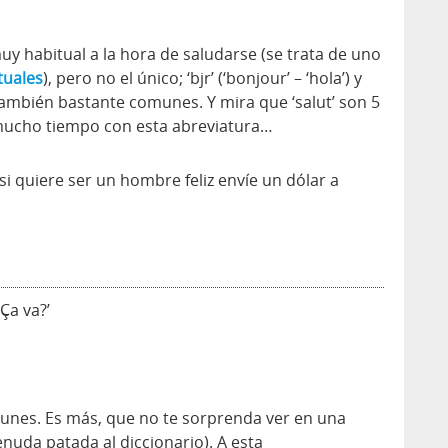
 habitual a la hora de saludarse (se trata de uno
tuales
), pero no el único; ‘bjr’ (‘bonjour’ – ‘hola’) y
n también bastante comunes. Y mira que ‘salut’ son 5
mucho tiempo con esta abreviatura…
 si quiere ser un hombre feliz envíe un dólar a
‘Ça va?’
munes. Es más, que no te sorprenda ver en una
enuda patada al diccionario). A esta