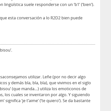
lingüística suele responderse con un ‘b1’ (‘bien’).
r es que esta conversación a lo R2D2 bien puede
bisou’.
esaconsejamos utilizar. Leñe (por no decir algo
s y demás bla, bla, bla), que vivimos en el siglo
de ‘bisou’ (que manda…) utiliza los emoticonos de
, los cuales se inventaron por algo. Y siguiendo
 significa ‘je t’aime’ (‘te quiero’). Se da bastante